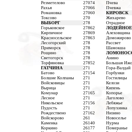
Резметелово
27074
Пчева
Рахья
27066
Пчевжа
Романовка
27060
КИРОВСК
Токсово
270
Жихарево
ВЫБОРГ
278
Отрадное
Горьковское
27862
ЛОДЕЙНОЕ
Кирпичное
27869
Алеховщина
Красносельское
27863
Доможирово
Лесогорский
278
Рассвет
Приморск
278
Шамокша
Рощино
278
ЛОМОНОС
Светогорск
278
Анино
Торфяновка
27852
Большая Иж
ГАТЧИНА
271
Гора-Валдай
Батово
27154
Горбунки
Болшие Колпаны
271
Гостилицы
Войсковицы
271
Келози
Вырица
271
Кипень
Комунар
27165
Копорье
Лесное
271
Лаголово
Никольское
27156
Лебяжье
Пудость
271
Лопухинка
Рождествено
27162
Низино
Войскорово
261
Новоселье
Каменка
26140
Нурма
Коркино
26177
Померанье