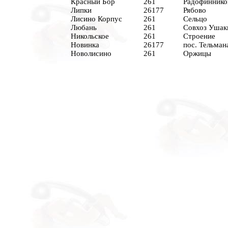
Красный Бор
261
Радофиннико
Липки
26177
Рябово
Лисино Корпус
261
Сельцо
Любань
261
Совхоз Ушак
Никольское
261
Строение
Новинка
26177
пос. Тельман
Новолисино
261
Оржицы