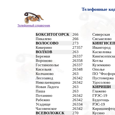
Телефонные ко
Телефонный справочник
БОКСИТОГОРСК
266
Сиверская
Пикалево
266
Сяськелово
ВОЛОСОВО
273
КИНГИСЕ
Кикерино
27357
Ивангород
ВОЛХОВ
263
Касколовка
Бережки
26337
Кингисеппск
Вороново
26358
Котлы
Гостинополье
26337
Куземкино
Кисельня
26348
Ополье
Колчаново
263
ПО "Фосфор
Лесозавод
26342
Пустомержа
Николаевщина
26342
Удосолово
Новая Ладога
263
КИРИШИ
Паша
263
Глажево
Потанино
26342
ГРЭС-19
Рабежно
26342
Будогощь
Усадище
26334
РЭС-19
Часовенское
26342
Киришнефто
ВСЕВОЛОЖСК
270
Кусино