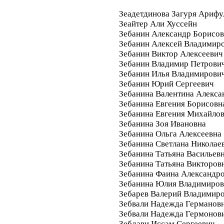
Зеадетдинова Загуря Арифу
Зеайтер Али Хуссейн
Зебанин Александр Борисо
Зебанин Алексей Владимир
Зебанин Виктор Алексеевич
Зебанин Владимир Петрови
Зебанин Илья Владимирови
Зебанин Юрий Сергеевич
Зебанина Валентина Алекса
Зебанина Евгения Борисовн
Зебанина Евгения Михайло
Зебанина Зоя Ивановна
Зебанина Ольга Алексеевна
Зебанина Светлана Николае
Зебанина Татьяна Васильев
Зебанина Татьяна Викторов
Зебанина Фаина Александр
Зебанина Юлия Владимиров
Зебарев Валерий Владимир
Зебвали Надежда Германов
Зебвали Надежда Гермонов
Зебдави Иссам Сергеевич