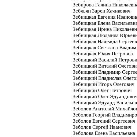
Зебирова Галина Николаевн
Зебльян Зарен Хачикович
Зебницкая Евгения Ивановн
Зебницкая Елена Васильевн
Зебницкая Ирина Николаевн
Зебницкая Людмила Юрьев
Зебницкая Надежда Сергее
Зебницкая Светлана Владим
Зебницкая Юлия Петровна
Зебницкий Василий Петров
Зебницкий Виталий Олегови
Зебницкий Владимир Серге
Зебницкий Владислав Олего
Зебницкий Игорь Олегович
Зебницкий Олег Петрович
Зебницкий Олег Эдуардови
Зебницкий Эдуард Василье
Зеболов Анатолий Михайло
Зеболов Георгий Владимир
Зеболов Евгений Сергеевич
Зеболов Сергей Иванович
Зеболова Елена Васильевна