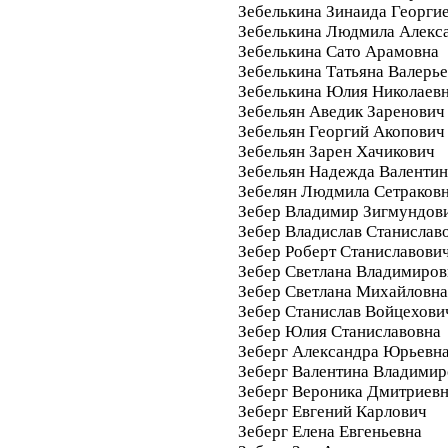
Зебелькина Зинаида Георги
Зебелькина Людмила Алекс
Зебелькина Сато Арамовна
Зебелькина Татьяна Валерь
Зебелькина Юлия Николаев
Зебельян Аведик Заренович
Зебельян Георгий Акопович
Зебельян Зарен Хачикович
Зебельян Надежда Валенти
Зебелян Людмила Сетраков
Зебер Владимир Зигмундов
Зебер Владислав Станислав
Зебер Роберт Станиславови
Зебер Светлана Владимиров
Зебер Светлана Михайловна
Зебер Станислав Войцехови
Зебер Юлия Станиславовна
Зеберг Александра Юрьевн
Зеберг Валентина Владимир
Зеберг Вероника Дмитриев
Зеберг Евгений Карлович
Зеберг Елена Евгеньевна