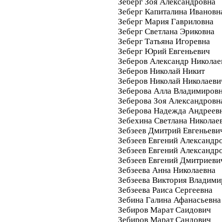
Зеберг Зоя Александровна
Зеберг Капиталина Ивановн
Зеберг Мария Гавриловна
Зеберг Светлана Эриковна
Зеберг Татьяна Игоревна
Зеберг Юрий Евгеньевич
Зеберов Александр Николае
Зеберов Николай Никит
Зеберов Николай Николаеви
Зеберова Алла Владимиров
Зеберова Зоя Александровн
Зеберова Надежда Андреев
Зебехина Светлана Николае
Зебзеев Дмитрий Евгеньеви
Зебзеев Евгений Александр
Зебзеев Евгений Александр
Зебзеев Евгений Дмитриеви
Зебзеева Анна Николаевна
Зебзеева Виктория Владими
Зебзеева Раиса Сергеевна
Зебина Галина Афанасьевна
Зебиров Марат Саидович
Зебиров Марат Сандович