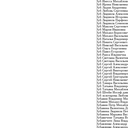
Зуб Инесса Михайлов
Зуб Ирина Николаевна
Зуб Лидия Андреевна
Зуб Любовь Сергеевна
Зуб Людмила Алексеев
Зуб Людмила Игоревн
Зуб Людмила Парфено
Зуб Людмила Семенов
Зуб Максим Сергееви
Зуб Мария Ивановна
Зуб Михаил Борисови
Зуб Михаил Васильев
Зуб Наталья Владимир
Зуб Никита Сергеевич
Зуб Николай Васильев
Зуб Ольга Георгиевна
Зуб Павел Егорович
Зуб Раиса Ильинична
Зуб Светлана Валенти
Зуб Светлана Васильев
Зуб Сергей Александр
Зуб Сергей Алексееви
Зуб Сергей Викторови
Зуб Сергей Владимир
Зуб Сергей Григорьев
Зуб Сергей Николаеви
Зуб Тамара Васильевн
Зуб Татьяна Владимир
Зуб Татьяна Михайлов
Зуб Штейн Иосиф дав
Зуб золотарева Любов
Зубавин Владимир Ми
Зубавин Михаил Влад
Зубавин Петр Михайл
Зубавина Валентина Д
Зубавина Людмила Пе
Зубавина Марьяна Вас
Зубавичене Татьяна В
Зубавичите Лина Влад
Зубавленко Александр
Зубавленко Александр