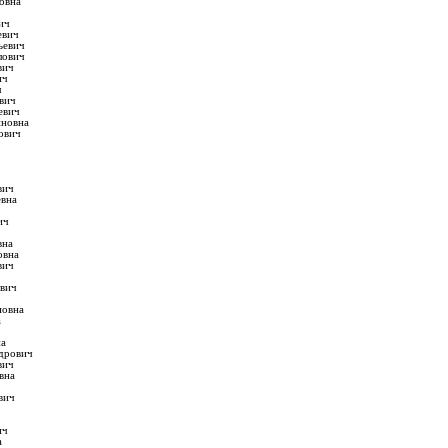
овна
ич
евич
ьевич
лович
вич
ич
ч
вич
евич
иновна
ович
вич
евна
ич
вна
овна
вич
евич
новна
а
на
дрович
вич
вна
вич
ич
а