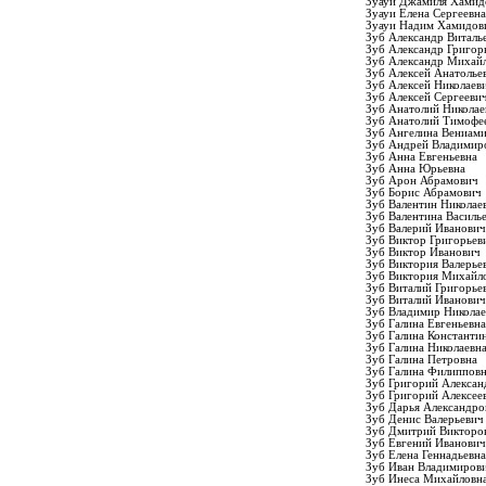
Зуауи Джамиля Хамид
Зуауи Елена Сергеевна
Зуауи Надим Хамидов
Зуб Александр Виталь
Зуб Александр Григор
Зуб Александр Михай
Зуб Алексей Анатолье
Зуб Алексей Николаев
Зуб Алексей Сергееви
Зуб Анатолий Николае
Зуб Анатолий Тимофе
Зуб Ангелина Вениам
Зуб Андрей Владимир
Зуб Анна Евгеньевна
Зуб Анна Юрьевна
Зуб Арон Абрамович
Зуб Борис Абрамович
Зуб Валентин Николае
Зуб Валентина Василь
Зуб Валерий Иванович
Зуб Виктор Григорьев
Зуб Виктор Иванович
Зуб Виктория Валерье
Зуб Виктория Михайл
Зуб Виталий Григорье
Зуб Виталий Иванович
Зуб Владимир Никола
Зуб Галина Евгеньевна
Зуб Галина Константи
Зуб Галина Николаевн
Зуб Галина Петровна
Зуб Галина Филиппов
Зуб Григорий Алексан
Зуб Григорий Алексее
Зуб Дарья Александро
Зуб Денис Валерьевич
Зуб Дмитрий Викторо
Зуб Евгений Иванович
Зуб Елена Геннадьевна
Зуб Иван Владимиров
Зуб Инеса Михайловн