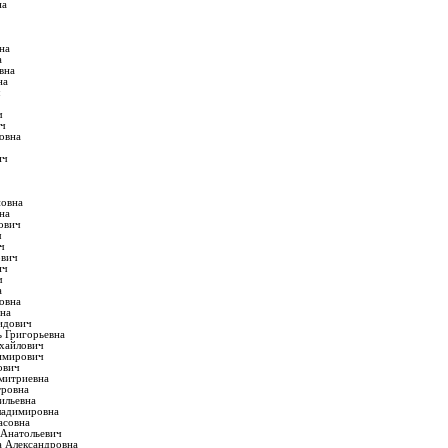
на
на
а
вна
на
ч
ч
ич
овна
ич
новна
на
ович
ч
ч
ович
ич
ч
а
овна
на
идович
ь Григорьевна
хайлович
имирович
ович
митриевна
тровна
ильевна
ладимировна
асовна
 Анатольевич
а Александровна