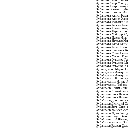
Зубаиров Саяр Мансу
Зубаиров Саяр Семиу
Зубаиров Хаммят Зуб
Зубаиров Шамиль Ма
Зубаирова Анися Кари
Зубаирова Анися Хай
Зубаирова Гульфия Зи
Зубаирова Гюзель Хам
Зубаирова Елена Вале
Зубаирова Лариса Пав
Зубаирова Майнур Аб
Зубаирова Назия Инят
Зубаирова Наталья Ми
Зубаирова Равза Гание
Зубаирова Роза Шамил
Зубаирова Светлана А
Зубаирова Соня Ахми
Зубаирова Ульяна Рав
Зубаирова Эльмира Га
Зубаирова Эльмира М
Зубаирова Эльмира Х
Зубайдулина Мария Г
Зубайдуллин Анвар Га
Зубайдуллин Анвар Га
Зубайдуллин Роман Р
Зубайдуллина Ирина 
Зубайдуллина Любовь 
Зубайраев Аслам Саи
Зубайраев Асламбек Л
Зубайраев Ваха Лечие
Зубайраев Ваха Личие
Зубайраев Дени Русла
Зубайраев Дмитрий С
Зубайраев Заур Саид-
Зубайраев Мансур Ас
Зубайраев Муса Заин
Зубайраев Надир Заи
Зубайраев Ной Шахид
Зубайраев Рамазан За
Зубайраев Рамзан Сул