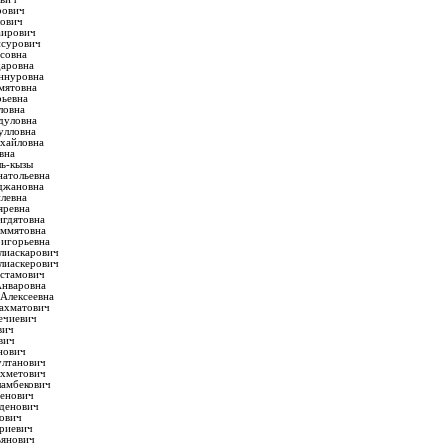
рович
лович
аирович
нсурович
совна
даровна
ннуровна
мятовна
рьевна
ловна
дуловна
улловна
хайловна
вна
ь-кызы
натольевна
джановна
илевна
яревна
игдятовна
аммятовна
ригорьевна
лиаскарович
лиаскерович
устамович
Анваровна
Алексеевна
дахматович
ечиевич
вич
вич
нович
ултанович
ахметович
ламбекович
денович
нденович
ович
криевич
ьянович