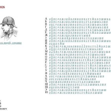
2026
А
а
б
в
г
д
е
ж
з
и
й
к
л
м
н
о
п
р
с
т
у
ф
х
ц
ч
ш
щ
ъ
ь
Б
а
б
в
г
д
е
ж
з
и
к
л
м
н
о
п
р
с
т
у
х
ц
ш
ы
ь
э
ю
я
В
а
в
г
д
е
ж
з
и
к
л
м
н
о
п
р
с
т
у
ц
ч
ш
ъ
ы
ь
э
ю
я
Г
а
б
в
г
д
е
ж
з
и
к
л
м
н
о
п
р
с
у
ф
х
ш
ъ
ы
ь
э
ю
я
Д
а
б
в
г
д
е
ж
з
и
к
л
м
н
о
п
р
с
т
у
х
ч
ш
ъ
ы
ь
э
ю
я
Е
а
б
в
г
д
е
ж
з
и
й
к
л
м
н
о
п
р
с
т
у
ф
х
ц
ч
ш
щ
ы
я
Ж
а
б
в
г
д
е
ж
з
и
к
л
м
н
о
р
у
ы
ю
я
З
а
б
в
г
д
е
ж
и
й
к
л
м
н
о
п
р
с
т
у
х
ц
ы
э
ю
я
И
а
б
в
г
д
е
ж
з
и
й
к
л
м
н
о
п
р
с
т
у
ф
х
ц
ч
ш
щ
ы
ь
ск людей, справки
Й
а
е
и
о
у
ф
ы
К
а
2
б
в
г
д
е
ж
з
и
к
л
м
н
о
2
3
п
р
с
т
у
2
ф
х
ц
ч
ш
Л
а
б
в
г
д
е
з
и
й
к
л
м
н
о
п
р
с
т
у
ш
ы
ь
э
ю
я
М
а
2
б
в
г
д
е
ж
з
и
к
л
м
н
о
п
р
с
т
у
х
ц
ч
ш
ы
э
ю
я
Н
а
в
г
д
е
ж
з
и
к
л
м
н
о
п
р
с
т
у
ц
ч
ш
ы
ь
э
ю
я
О
а
б
в
г
д
е
ж
з
и
й
к
л
м
н
о
п
р
с
т
у
ф
х
ц
ч
ш
щ
ъ
ы
П
а
б
в
г
д
е
з
и
к
л
м
н
о
п
р
с
т
у
ф
х
ц
ч
ш
щ
ъ
ы
ь
э
Р
а
б
в
г
д
е
ж
з
и
к
л
м
н
о
п
р
с
т
у
х
ц
ч
ш
ы
ь
э
ю
я
С
а
б
в
г
д
е
ж
з
и
к
л
м
н
о
п
р
с
т
у
ф
х
ц
ч
ш
ъ
ы
ь
э
Т
а
б
в
г
д
е
ж
з
и
к
л
м
н
о
п
р
с
т
у
ф
х
ц
ч
ш
щ
ы
ь
э
У
а
б
в
г
д
е
ж
з
и
й
к
л
м
н
о
п
р
с
т
у
ф
х
ц
ч
ш
щ
э
ю
Ф
а
б
в
г
д
е
з
и
й
к
л
м
н
о
р
с
т
у
ф
ш
ы
ь
ю
я
Х
а
в
г
д
е
ж
з
и
л
м
н
о
п
р
с
т
у
ч
ш
щ
ы
ь
э
ю
я
Ц
а
в
г
е
з
и
к
л
м
н
о
р
с
т
у
ф
х
ы
ь
э
ю
я
Ч
а
в
е
ж
и
к
л
м
н
о
п
р
с
т
у
х
ц
ч
ш
ы
э
ю
я
Ш
а
б
в
г
д
е
и
к
л
м
н
о
п
р
с
т
у
х
ч
ш
щ
ы
ь
э
ю
я
Щ
а
в
е
и
к
л
м
н
о
т
у
ч
ы
ю
Э
а
б
в
г
д
е
ж
з
и
й
к
л
м
н
о
п
р
с
т
у
ф
х
ц
ч
ш
ю
Ю
а
б
в
г
д
ж
з
к
л
м
н
о
п
р
с
т
у
ф
х
ц
ч
ш
щ
ю
а
ф
р
янович