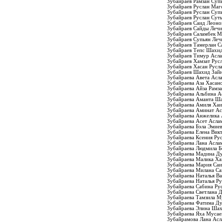
Зубайраев Рамзан Суп
Зубайраев Руслан Ма
Зубайраев Руслан Суп
Зубайраев Руслан Сут
Зубайраев Саид Леоно
Зубайраев Сайды Лечи
Зубайраев Саламбек 
Зубайраев Супьян Леч
Зубайраев Тамерлан С
Зубайраев Тепс Шахи
Зубайраев Тимур Асл
Зубайраев Хамзат Рус
Зубайраев Хасан Русл
Зубайраев Шахид Зай
Зубайраева Авета Асл
Зубайраева Аза Хасан
Зубайраева Айза Рамз
Зубайраева Альбина А
Зубайраева Аманта Ш
Зубайраева Амиля Хаи
Зубайраева Аминат Ас
Зубайраева Анжелика
Зубайраева Асет Асла
Зубайраева Бэла Эмие
Зубайраева Елена Вик
Зубайраева Ксения Ру
Зубайраева Лана Асла
Зубайраева Людмила Б
Зубайраева Мадина Д
Зубайраева Малика Ха
Зубайраева Мария Са
Зубайраева Милана С
Зубайраева Наталья В
Зубайраева Наталья Р
Зубайраева Сабина Ру
Зубайраева Светлана 
Зубайраева Тамзила М
Зубайраева Фатима Ду
Зубайраева Элина Ша
Зубайраева Яха Мусае
Зубайрамова Лана Асл