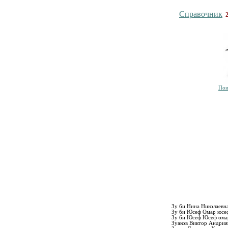
Справочник
Пои
Зу би Нина Николаевн
Зу би Юсеф Омар юсе
Зу би Юсеф Юсеф ома
Зуаков Виктор Андри