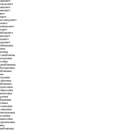
ьянович
гомедович
ьянович
ьянович
вич
евич
Магомедович
иевич
алманович
дович
амбекович
ланович
анович
ндиевич
амбековна
овна
ановна
сламбекова
ахидовна
совна
ламбековна
 Ахъядовна
мбековна
вна
торовна
слановна
мбековна
орисовна
укваховна
мзатовна
идовна
айдыевна
ахавна
услановна
слановна
Дмитриевна
усаевна
кваховна
хармановна
вна
амбековна