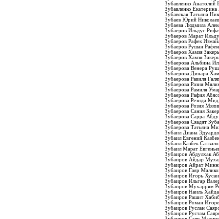
Зубавленко Анатолий 
Зубавленко Екатерина
Зубавская Татьяна Ник
Зубаев Юрий Николае
Зубаева Людмила Алек
Зубаеров Ильдус Рифа
Зубаеров Марат Ильд
Зубаеров Рафек Измай
Зубаеров Рушан Рафек
Зубаеров Хамзя Закер
Зубаеров Хамзя Закер
Зубаерова Альбина Ил
Зубаерова Венера Руш
Зубаерова Динара Хам
Зубаерова Равиля Гал
Зубаерова Разия Мяли
Зубаерова Рамиля Ума
Зубаерова Рафия Абяс
Зубаерова Резида Мид
Зубаерова Розия Мяли
Зубаерова Сания Заке
Зубаерова Сарра Абду
Зубаерова Сяадят Зуб
Зубаерова Татьяна Ми
Зубаил Диана Эдуард
Зубаил Евгений Казбе
Зубаил Казбек Сатвал
Зубаил Марат Евгенье
Зубаиров Абдулхак А
Зубаиров Айдар Муха
Зубаиров Айрат Минн
Зубаиров Гаяр Малико
Зубаиров Игорь Хуса
Зубаиров Ильгар Вале
Зубаиров Мухаррям Р
Зубаиров Наиль Хайд
Зубаиров Рашит Хаби
Зубаиров Роман Игор
Зубаиров Руслан Саяр
Зубаиров Рустам Саяр
Зубаиров Саяр Малик