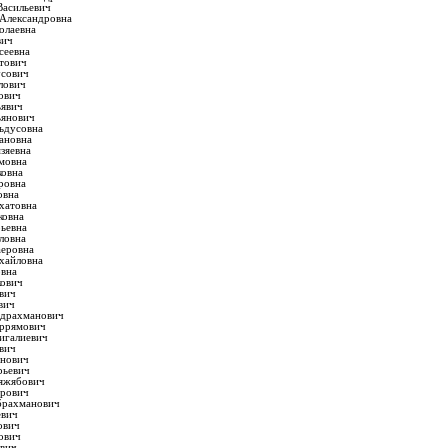
Васильевич
 Александровна
олаевна
вич
сеевна
тович
усович
лович
ович
ьявич
ьянович
ьдусовна
ановна
зяевна
ямовна
ковна
ровна
овна
хатовна
ковна
рьевна
ловна
аеровна
хайловна
овна
кович
ович
вич
бдрахманович
ррямович
игалиевич
вич
инович
рьевич
яжябович
арович
брахманович
евич
ович
ович
ович