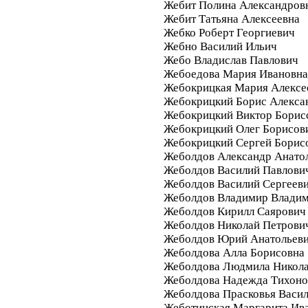
Жебит Полина Александров
Жебит Татьяна Алексеевна
Жебко Роберт Георгиевич
Жебно Василий Ильич
Жебо Владислав Павлович
Жебоедова Мария Ивановна
Жебокрицкая Мария Алексе
Жебокрицкий Борис Алекса
Жебокрицкий Виктор Борис
Жебокрицкий Олег Борисов
Жебокрицкий Сергей Борис
Жеболдов Александр Анато
Жеболдов Василий Павлови
Жеболдов Василий Сергеев
Жеболдов Владимир Влади
Жеболдов Кирилл Саярович
Жеболдов Николай Петрови
Жеболдов Юрий Анатольев
Жеболдова Алла Борисовна
Жеболдова Людмила Никола
Жеболдова Надежда Тихоно
Жеболдова Прасковья Васил
Жеботинская Маргарита Ив