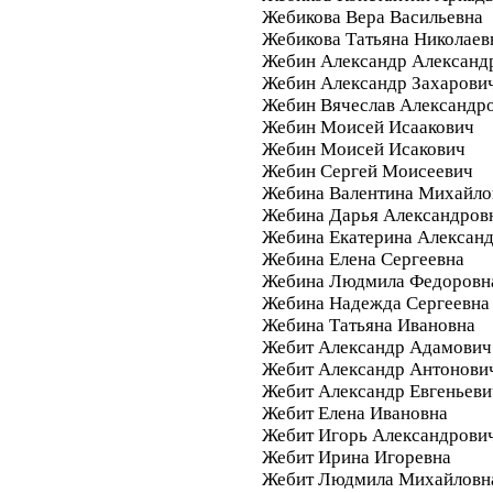
Жебикова Вера Васильевна
Жебикова Татьяна Николаев
Жебин Александр Александ
Жебин Александр Захарови
Жебин Вячеслав Александр
Жебин Моисей Исаакович
Жебин Моисей Исакович
Жебин Сергей Моисеевич
Жебина Валентина Михайло
Жебина Дарья Александров
Жебина Екатерина Алексан
Жебина Елена Сергеевна
Жебина Людмила Федоровн
Жебина Надежда Сергеевна
Жебина Татьяна Ивановна
Жебит Александр Адамович
Жебит Александр Антонови
Жебит Александр Евгеньеви
Жебит Елена Ивановна
Жебит Игорь Александрови
Жебит Ирина Игоревна
Жебит Людмила Михайловн