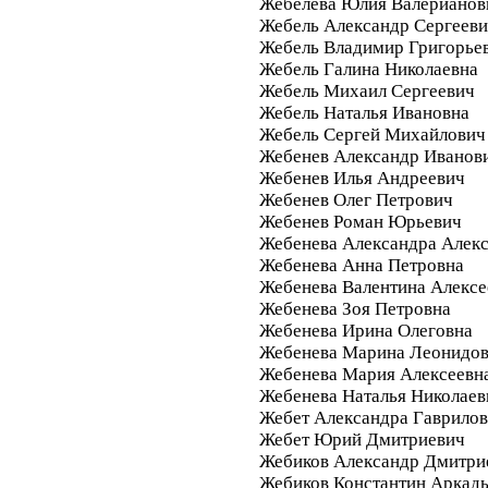
Жебелева Юлия Валерианов
Жебель Александр Сергеев
Жебель Владимир Григорье
Жебель Галина Николаевна
Жебель Михаил Сергеевич
Жебель Наталья Ивановна
Жебель Сергей Михайлович
Жебенев Александр Иванов
Жебенев Илья Андреевич
Жебенев Олег Петрович
Жебенев Роман Юрьевич
Жебенева Александра Алек
Жебенева Анна Петровна
Жебенева Валентина Алексе
Жебенева Зоя Петровна
Жебенева Ирина Олеговна
Жебенева Марина Леонидо
Жебенева Мария Алексеевн
Жебенева Наталья Николаев
Жебет Александра Гаврило
Жебет Юрий Дмитриевич
Жебиков Александр Дмитри
Жебиков Константин Аркад