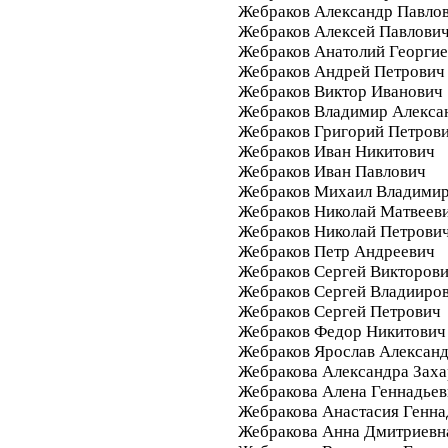
Жебраков Александр Павло
Жебраков Алексей Павлови
Жебраков Анатолий Георги
Жебраков Андрей Петрович
Жебраков Виктор Иванович
Жебраков Владимир Алекса
Жебраков Григорий Петров
Жебраков Иван Никитович
Жебраков Иван Павлович
Жебраков Михаил Владими
Жебраков Николай Матвеев
Жебраков Николай Петрови
Жебраков Петр Андреевич
Жебраков Сергей Викторов
Жебраков Сергей Владииро
Жебраков Сергей Петрович
Жебраков Федор Никитович
Жебраков Ярослав Алексан
Жебракова Александра Заха
Жебракова Алена Геннадьев
Жебракова Анастасия Генна
Жебракова Анна Дмитриевн