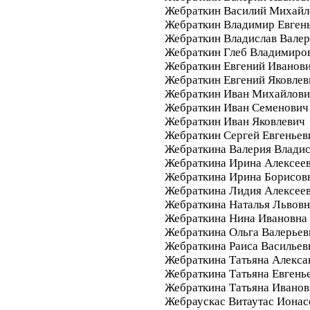
Жебраткин Василий Михайл
Жебраткин Владимир Евген
Жебраткин Владислав Валер
Жебраткин Глеб Владимиро
Жебраткин Евгений Иванов
Жебраткин Евгений Яковлев
Жебраткин Иван Михайлов
Жебраткин Иван Семенович
Жебраткин Иван Яковлевич
Жебраткин Сергей Евгеньев
Жебраткина Валерия Влади
Жебраткина Ирина Алексее
Жебраткина Ирина Борисов
Жебраткина Лидия Алексее
Жебраткина Наталья Львовн
Жебраткина Нина Ивановна
Жебраткина Ольга Валерьев
Жебраткина Раиса Васильев
Жебраткина Татьяна Алекса
Жебраткина Татьяна Евгень
Жебраткина Татьяна Иванов
Жебраускас Витаутас Ионас