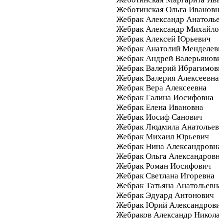
Жеботинская Ольга Иванов
Жебрак Александр Анатоль
Жебрак Александр Михайло
Жебрак Алексей Юрьевич
Жебрак Анатолий Менделев
Жебрак Андрей Валерьянов
Жебрак Валерий Ибрагимов
Жебрак Валерия Алексеевна
Жебрак Вера Алексеевна
Жебрак Галина Иосифовна
Жебрак Елена Ивановна
Жебрак Иосиф Санович
Жебрак Людмила Анатольев
Жебрак Михаил Юрьевич
Жебрак Нина Александровн
Жебрак Ольга Александров
Жебрак Роман Иосифович
Жебрак Светлана Игоревна
Жебрак Татьяна Анатольевн
Жебрак Эдуард Антонович
Жебрак Юрий Александров
Жебраков Александр Никол