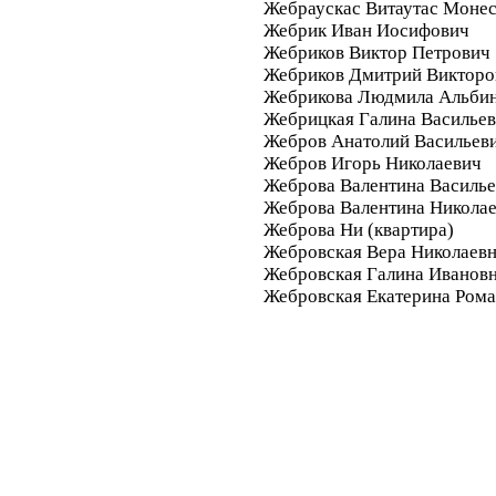
Жебраускас Витаутас Моне
Жебрик Иван Иосифович
Жебриков Виктор Петрович
Жебриков Дмитрий Викторо
Жебрикова Людмила Альби
Жебрицкая Галина Василье
Жебров Анатолий Васильев
Жебров Игорь Николаевич
Жеброва Валентина Василье
Жеброва Валентина Никола
Жеброва Ни (квартира)
Жебровская Вера Николаев
Жебровская Галина Иванов
Жебровская Екатерина Ром