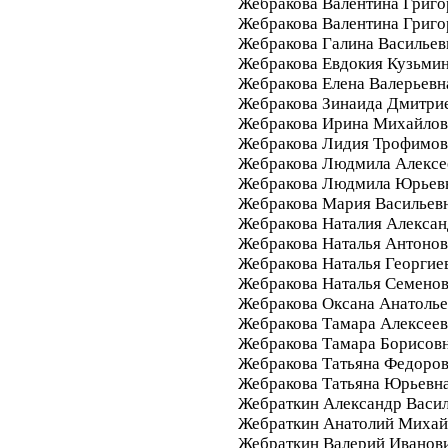
Жебракова Валентина Григо
Жебракова Валентина Григо
Жебракова Галина Васильев
Жебракова Евдокия Кузьми
Жебракова Елена Валерьевн
Жебракова Зинаида Дмитри
Жебракова Ирина Михайлов
Жебракова Лидия Трофимов
Жебракова Людмила Алексе
Жебракова Людмила Юрьев
Жебракова Мария Васильев
Жебракова Наталия Алекса
Жебракова Наталья Антоно
Жебракова Наталья Георгие
Жебракова Наталья Семено
Жебракова Оксана Анатолье
Жебракова Тамара Алексее
Жебракова Тамара Борисов
Жебракова Татьяна Федоро
Жебракова Татьяна Юрьевн
Жебраткин Александр Васи
Жебраткин Анатолий Михай
Жебраткин Валерий Иванов