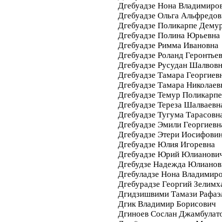
Дгебуадзе Нона Владимиро
Дгебуадзе Ольга Альфредов
Дгебуадзе Поликарпе Дему
Дгебуадзе Полина Юрьевна
Дгебуадзе Римма Ивановна
Дгебуадзе Роланд Геронтье
Дгебуадзе Русудан Шалвов
Дгебуадзе Тамара Георгиев
Дгебуадзе Тамара Николаев
Дгебуадзе Темур Поликарп
Дгебуадзе Тереза Шалваевн
Дгебуадзе Тугума Тарасовн
Дгебуадзе Эмили Георгиевн
Дгебуадзе Этери Иосифови
Дгебуадзе Юлия Игоревна
Дгебуадзе Юрий Юлианови
Дгебудзе Надежда Юлианов
Дгебуладзе Нона Владимир
Дгебурадзе Георгий Зелимх
Дгидзишвими Тамази Рафаэ
Дгик Владимир Борисович
Дгиноев Сослан Джамбулат