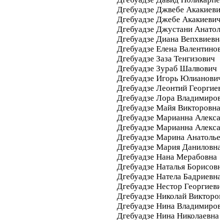
Дгебуадзе Джвебе Акакиев
Дгебуадзе Джебе Акакиеви
Дгебуадзе Джустани Анато
Дгебуадзе Диана Вепхвиевн
Дгебуадзе Елена Валентино
Дгебуадзе Заза Тенгизович
Дгебуадзе Зураб Шалвович
Дгебуадзе Игорь Юлианови
Дгебуадзе Леонтий Георгие
Дгебуадзе Лора Владимиро
Дгебуадзе Майя Викторовн
Дгебуадзе Марианна Алекс
Дгебуадзе Марианна Алекс
Дгебуадзе Марина Анатоль
Дгебуадзе Мария Даниловн
Дгебуадзе Нана Мерабовна
Дгебуадзе Наталья Борисов
Дгебуадзе Натела Бадриевн
Дгебуадзе Нестор Георгиев
Дгебуадзе Николай Викторо
Дгебуадзе Нина Владимиро
Дгебуадзе Нина Николаевна