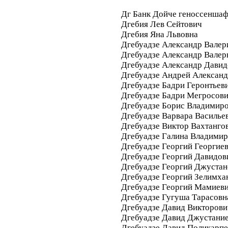
Дг Банк Дойче геноссеншаф
Дгебия Лев Сейтович
Дгебия Яна Львовна
Дгебуадзе Александр Валер
Дгебуадзе Александр Валер
Дгебуадзе Александр Дави
Дгебуадзе Андрей Алексан
Дгебуадзе Бадри Геронтьев
Дгебуадзе Бадри Мегросов
Дгебуадзе Борис Владимир
Дгебуадзе Варвара Василье
Дгебуадзе Виктор Вахтанго
Дгебуадзе Галина Владими
Дгебуадзе Георгий Георгие
Дгебуадзе Георгий Давидов
Дгебуадзе Георгий Джуста
Дгебуадзе Георгий Зелимха
Дгебуадзе Георгий Мамиев
Дгебуадзе Гугуша Тарасовн
Дгебуадзе Давид Викторови
Дгебуадзе Давид Джустани
Дгебуадзе Давид Поликарп