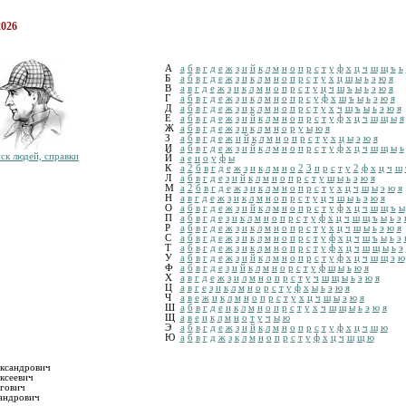
2026
А
а
б
в
г
д
е
ж
з
и
й
к
л
м
н
о
п
р
с
т
у
ф
х
ц
ч
ш
щ
ъ
ь
Б
а
б
в
г
д
е
ж
з
и
к
л
м
н
о
п
р
с
т
у
х
ц
ш
ы
ь
э
ю
я
В
а
в
г
д
е
ж
з
и
к
л
м
н
о
п
р
с
т
у
ц
ч
ш
ъ
ы
ь
э
ю
я
Г
а
б
в
г
д
е
ж
з
и
к
л
м
н
о
п
р
с
у
ф
х
ш
ъ
ы
ь
э
ю
я
Д
а
б
в
г
д
е
ж
з
и
к
л
м
н
о
п
р
с
т
у
х
ч
ш
ъ
ы
ь
э
ю
я
Е
а
б
в
г
д
е
ж
з
и
й
к
л
м
н
о
п
р
с
т
у
ф
х
ц
ч
ш
щ
ы
я
Ж
а
б
в
г
д
е
ж
з
и
к
л
м
н
о
р
у
ы
ю
я
З
а
б
в
г
д
е
ж
и
й
к
л
м
н
о
п
р
с
т
у
х
ц
ы
э
ю
я
И
а
б
в
г
д
е
ж
з
и
й
к
л
м
н
о
п
р
с
т
у
ф
х
ц
ч
ш
щ
ы
ь
ск людей, справки
Й
а
е
и
о
у
ф
ы
К
а
2
б
в
г
д
е
ж
з
и
к
л
м
н
о
2
3
п
р
с
т
у
2
ф
х
ц
ч
ш
Л
а
б
в
г
д
е
з
и
й
к
л
м
н
о
п
р
с
т
у
ш
ы
ь
э
ю
я
М
а
2
б
в
г
д
е
ж
з
и
к
л
м
н
о
п
р
с
т
у
х
ц
ч
ш
ы
э
ю
я
Н
а
в
г
д
е
ж
з
и
к
л
м
н
о
п
р
с
т
у
ц
ч
ш
ы
ь
э
ю
я
О
а
б
в
г
д
е
ж
з
и
й
к
л
м
н
о
п
р
с
т
у
ф
х
ц
ч
ш
щ
ъ
ы
П
а
б
в
г
д
е
з
и
к
л
м
н
о
п
р
с
т
у
ф
х
ц
ч
ш
щ
ъ
ы
ь
э
Р
а
б
в
г
д
е
ж
з
и
к
л
м
н
о
п
р
с
т
у
х
ц
ч
ш
ы
ь
э
ю
я
С
а
б
в
г
д
е
ж
з
и
к
л
м
н
о
п
р
с
т
у
ф
х
ц
ч
ш
ъ
ы
ь
э
Т
а
б
в
г
д
е
ж
з
и
к
л
м
н
о
п
р
с
т
у
ф
х
ц
ч
ш
щ
ы
ь
э
У
а
б
в
г
д
е
ж
з
и
й
к
л
м
н
о
п
р
с
т
у
ф
х
ц
ч
ш
щ
э
ю
Ф
а
б
в
г
д
е
з
и
й
к
л
м
н
о
р
с
т
у
ф
ш
ы
ь
ю
я
Х
а
в
г
д
е
ж
з
и
л
м
н
о
п
р
с
т
у
ч
ш
щ
ы
ь
э
ю
я
Ц
а
в
г
е
з
и
к
л
м
н
о
р
с
т
у
ф
х
ы
ь
э
ю
я
Ч
а
в
е
ж
и
к
л
м
н
о
п
р
с
т
у
х
ц
ч
ш
ы
э
ю
я
Ш
а
б
в
г
д
е
и
к
л
м
н
о
п
р
с
т
у
х
ч
ш
щ
ы
ь
э
ю
я
Щ
а
в
е
и
к
л
м
н
о
т
у
ч
ы
ю
Э
а
б
в
г
д
е
ж
з
и
й
к
л
м
н
о
п
р
с
т
у
ф
х
ц
ч
ш
ю
Ю
а
б
в
г
д
ж
з
к
л
м
н
о
п
р
с
т
у
ф
х
ц
ч
ш
щ
ю
ксандрович
ксеевич
гович
андрович