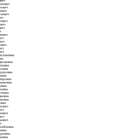
вич
онович
рович
евич
еевич
ич
еевич
ович
вич
ч
иевич
вич
вич
ович
вич
вич
асильевна
на
колаевна
ловна
ровна
доровна
евна
мировна
фимовна
евна
ровна
еевна
льевна
ньевна
евна
нович
вич
еевич
вич
аевич
ч
хайловна
евна
рьевна
ьевна