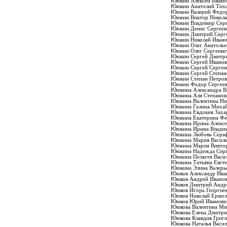
Ююкин Алексей Ивано
Ююкин Анатолий Тих
Ююкин Валерий Федо
Ююкин Виктор Никола
Ююкин Владимир Серг
Ююкин Денис Сергеев
Ююкин Дмитрий Серг
Ююкин Николай Иван
Ююкин Олег Анатолье
Ююкин Олег Сергееви
Ююкин Сергей Дмитр
Ююкин Сергей Ивано
Ююкин Сергей Сергее
Ююкин Сергей Степан
Ююкин Степан Петро
Ююкин Федор Сергее
Ююкина Александра В
Ююкина Аля Степанов
Ююкина Валентина Ни
Ююкина Галина Михай
Ююкина Евдокия Заха
Ююкина Екатерина Фе
Ююкина Ирина Алексе
Ююкина Ирина Влади
Ююкина Любовь Сера
Ююкина Мария Василь
Ююкина Мария Викто
Ююкина Надежда Серг
Ююкина Пелагея Васи
Ююкина Татьяна Евге
Ююкина Элина Валерь
Ююков Александр Ива
Ююков Андрей Ивано
Ююков Дмитрий Андр
Ююков Игорь Георгие
Ююков Николай Ермол
Ююков Юрий Иванови
Ююкова Валентина Ми
Ююкова Елена Дмитри
Ююкова Клавдия Григо
Ююкова Наталья Васил