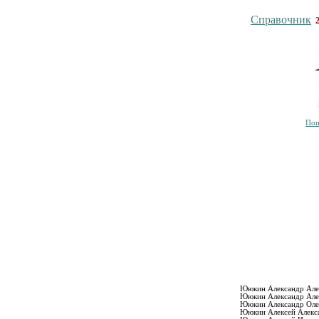
Справочник
Пои
Ююкин Александр Але
Ююкин Александр Але
Ююкин Александр Оле
Ююкин Алексей Алекс