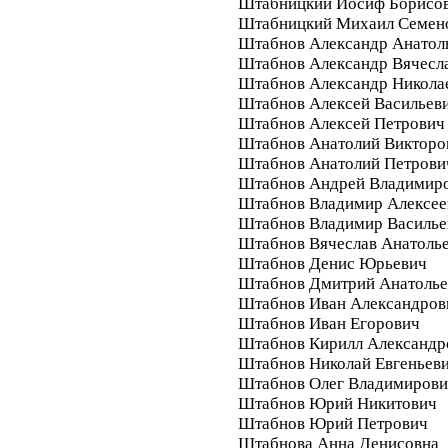
Штабницкий Иосиф Борисо
Штабницкий Михаил Семен
Штабнов Александр Анатол
Штабнов Александр Вячесл
Штабнов Александр Никола
Штабнов Алексей Васильев
Штабнов Алексей Петрович
Штабнов Анатолий Викторо
Штабнов Анатолий Петрови
Штабнов Андрей Владимир
Штабнов Владимир Алексее
Штабнов Владимир Василье
Штабнов Вячеслав Анатоль
Штабнов Денис Юрьевич
Штабнов Дмитрий Анатолье
Штабнов Иван Александров
Штабнов Иван Егорович
Штабнов Кирилл Александр
Штабнов Николай Евгеньев
Штабнов Олег Владимиров
Штабнов Юрий Никитович
Штабнов Юрий Петрович
Штабнова Анна Денисовна