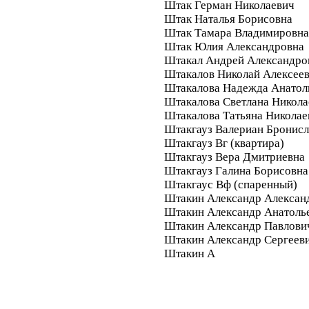
Штак Герман Николаевич
Штак Наталья Борисовна
Штак Тамара Владимировна
Штак Юлия Александровна
Штакал Андрей Александро
Штакалов Николай Алексее
Штакалова Надежда Анатол
Штакалова Светлана Никола
Штакалова Татьяна Николае
Штакгауз Валериан Бронис
Штакгауз Вг (квартира)
Штакгауз Вера Дмитриевна
Штакгауз Галина Борисовна
Штакгаус Вф (спаренный)
Штакин Александр Алексан
Штакин Александр Анатоль
Штакин Александр Павлови
Штакин Александр Сергеев
Штакин А