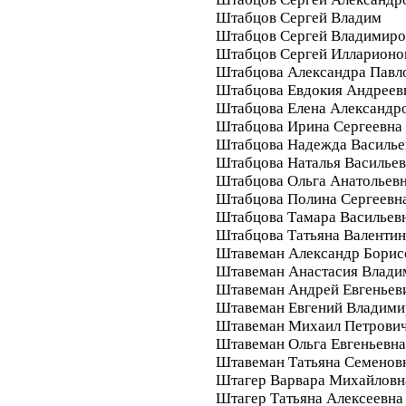
Штабцов Сергей Владим
Штабцов Сергей Владимиро
Штабцов Сергей Илларионо
Штабцова Александра Павл
Штабцова Евдокия Андреев
Штабцова Елена Александр
Штабцова Ирина Сергеевна
Штабцова Надежда Василье
Штабцова Наталья Василье
Штабцова Ольга Анатольев
Штабцова Полина Сергеевн
Штабцова Тамара Васильев
Штабцова Татьяна Валенти
Штавеман Александр Борис
Штавеман Анастасия Влади
Штавеман Андрей Евгеньев
Штавеман Евгений Владими
Штавеман Михаил Петрови
Штавеман Ольга Евгеньевна
Штавеман Татьяна Семенов
Штагер Варвара Михайловн
Штагер Татьяна Алексеевна