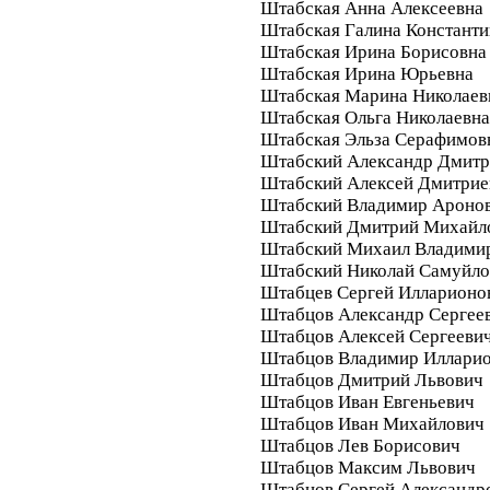
Штабская Анна Алексеевна
Штабская Галина Константи
Штабская Ирина Борисовна
Штабская Ирина Юрьевна
Штабская Марина Николаев
Штабская Ольга Николаевна
Штабская Эльза Серафимов
Штабский Александр Дмитр
Штабский Алексей Дмитрие
Штабский Владимир Ароно
Штабский Дмитрий Михайл
Штабский Михаил Владими
Штабский Николай Самуйло
Штабцев Сергей Илларионо
Штабцов Александр Сергее
Штабцов Алексей Сергееви
Штабцов Владимир Иллари
Штабцов Дмитрий Львович
Штабцов Иван Евгеньевич
Штабцов Иван Михайлович
Штабцов Лев Борисович
Штабцов Максим Львович
Штабцов Сергей Александр