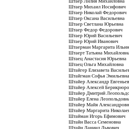
Штаер Лилия Михайловна
Штаер Михаил Иосифович
Штаер Николай Федорович
Штаер Оксана Васильевна
Штаер Светлана Юрьевна
Штаер Федор Федорович
Штаер Юрий Васильевич
Штаер Юрий Иванович
Штаерман Маргарита Ильи
Штаерт Татьяна Михайловн
Штаец Анастасия Юрьевна
Штаец Ольга Михайловна
Штайгер Елизавета Василье
Штайгман Софья Эмильевн
Штайер Александр Евгенье
Штайер Алексей Берикрюр
Штайер Дмитрий Леопольд
Штайер Елена Леопольдовн
Штайер Майя Александров
Штайер Маргарита Николае
Штайман Игорь Ефимович
Штайн Васса Семеновна
Штайн Даниил Львович