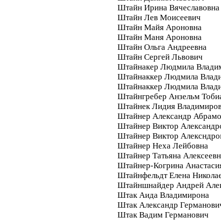
Штайн Ирина Вячеславовна
Штайн Лев Моисеевич
Штайн Майя Ароновна
Штайн Маня Ароновна
Штайн Ольга Андреевна
Штайн Сергей Львович
Штайнакер Людмила Влади
Штайнаккер Людмила Влад
Штайнаккер Людмила Влад
Штайнгребер Анзельм Тоби
Штайнек Лидия Владимиро
Штайнер Александр Абрам
Штайнер Виктор Александр
Штайнер Виктор Алексндро
Штайнер Неха Лейбовна
Штайнер Татьяна Алексеевн
Штайнер-Когрина Анастаси
Штайнфельдт Елена Никола
Штайншнайдер Андрей Але
Штак Аида Владимирона
Штак Александр Германови
Штак Вадим Германович