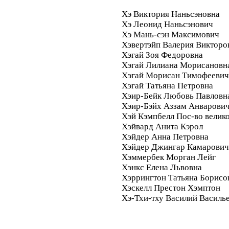
Хэ Виктория Наньсэновна
Хэ Леонид Наньсэнович
Хэ Мань-сэн Максимович
Хэвертэйп Валерия Викторо
Хэгай Зоя Федоровна
Хэгай Лилиана Морисановн
Хэгай Морисан Тимофеевич
Хэгай Татьяна Петровна
Хэир-Бейк Любовь Павловн
Хэир-Бэйх Аззам Анварови
Хэй Кэмпбелл Пос-во велик
Хэйвард Анита Кэрол
Хэйдер Анна Петровна
Хэйдер Джингар Камарович
Хэммербек Морган Лейг
Хэнкс Елена Львовна
Хэррингтон Татьяна Борисо
Хэскелл Престон Хэмптон
Хэ-Тхи-тху Василий Василь