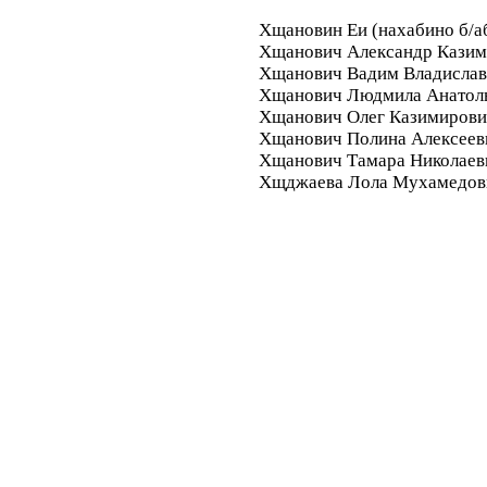
Хщановин Еи (нахабино б/аб
Хщанович Александр Кази
Хщанович Вадим Владислав
Хщанович Людмила Анатол
Хщанович Олег Казимиров
Хщанович Полина Алексеев
Хщанович Тамара Николаев
Хщджаева Лола Мухамедов