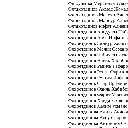
Фятхуллова Мерсинда Усма
Фятяхотдинов Ахмед Жамал
Фятяхотдинов Максур Алие
Фятяхотдинов Мансур Алие
Фятяхотдинов Рифат Алиев
Фяхретдинов Авидулла Наб
Фяхретдинов Аняс Ирфанов
Фяхретдинов Зиннур Халим
Фяхретдинов Малик Осман
Фяхретдинов Набиулла Иск
Фяхретдинов Наиль Хабибо
Фяхретдинов Равиль Гафар
Фяхретдинов Ренат Фярито
Фяхретдинов Рустям Ирфан
Фяхретдинов Сяяр Ирфанов
Фяхретдинов Фаиль Хабибо
Фяхретдинов Фярит Маазов
Фяхретдинов Хайдар Анясо
Фяхретдинов Халим Усмано
Фяхретдинова Адиля Аилсо
Фяхретдинова Алсу Сяяров
Фяхретдинова Антонина Се