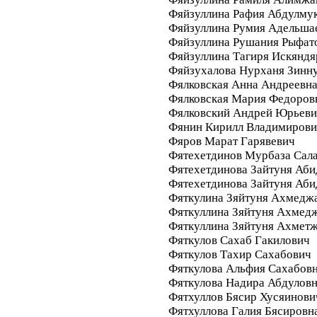
Фяйзуллина Рафия Абдулму
Фяйзуллина Румия Адельша
Фяйзуллина Рушания Рыфат
Фяйзуллина Тагиря Искяндя
Фяйзухалова Нурханя Зинн
Фялковская Анна Андреевн
Фялковская Мария Федоров
Фялковский Андрей Юрьев
Фянин Кирилл Владимиров
Фяров Марат Гарявевич
Фятехетдинов Мурбаза Сал
Фятехетдинова Зайтуня Аби
Фятехетдинова Зайтуня Аби
Фяткулина Зяйтуня Ахмедж
Фяткуллина Зяйтуня Ахмед
Фяткуллина Зяйтуня Ахмет
Фяткулов Сахаб Гакилович
Фяткулов Тахир Сахабович
Фяткулова Альфия Сахабов
Фяткулова Надира Абдулов
Фятхуллов Бясир Хусяинови
Фятхуллова Галия Бясировн