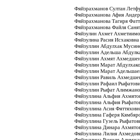
Фяйзрахманов Султан Летф
Фяйзрахманова Афия Анде
Фяйзрахманова Тагиря Фатт
Фяйзрахманова Файля Саня
Фяйзулин Ахмет Ахметиим
Фяйзулина Расия Исхаковна
Фяйзуллин Абдулхак Мусин
Фяйзуллин Адельша Абдулк
Фяйзуллин Ахмят Ахмедше
Фяйзуллин Марат Абдулхак
Фяйзуллин Марат Адельшае
Фяйзуллин Равиль Ахмедше
Фяйзуллин Рафаил Рыфатов
Фяйзуллин Рыфат Алимжан
Фяйзуллина Альфия Ахмято
Фяйзуллина Альфия Рыфато
Фяйзуллина Асия Фяттяховн
Фяйзуллина Гаферя Кямбяр
Фяйзуллина Гузель Рыфатов
Фяйзуллина Динара Ахмято
Фяйзуллина Лилия Ахмедов
Фяйзуллина Рамиля Алимжа