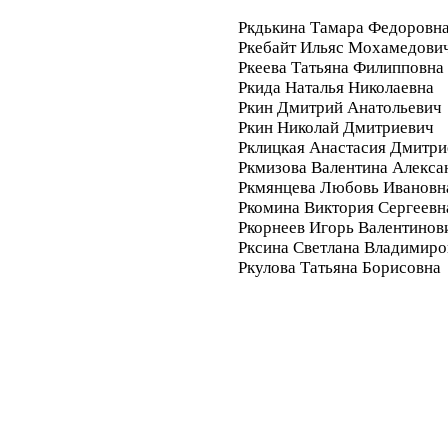
Ркдькина Тамара Федоровн
Ркебайт Ильяс Мохамедови
Ркеева Татьяна Филипповна
Ркида Наталья Николаевна
Ркин Дмитрий Анатольевич
Ркин Николай Дмитриевич
Рклицкая Анастасия Дмитри
Ркмизова Валентина Алекса
Ркмянцева Любовь Ивановн
Ркомина Виктория Сергеевн
Ркорнеев Игорь Валентинов
Рксина Светлана Владимиро
Ркулова Татьяна Борисовна