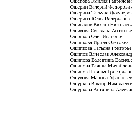
Ощепова Эмилия Гавриловн
Ощерин Валерий Федорови
Ощерина Татьяна Диляверо
Ощерина Юлия Валерьевна
Ощивалов Виктор Николаев
Ощикова Светлана Анатолье
Ощипков Олег Иванович
Ощипкова Ирина Олеговна
Ощипкова Татьяна Григорье
Ощипов Вячеслав Александ
Ощипова Валентина Василь
Ощипова Галина Михайлов
Ощипок Наталья Григорьев
Ощукова Марина Афанасье
Ощурков Виктор Николаеви
Ощуркова Антонина Алекса