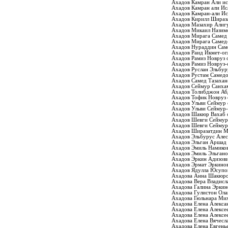
Ахадов Камран Али ис
Ахадов Камран али Ис
Ахадов Камран-али Ис
Ахадов Кирилл Шираз
Ахадов Мазахир Алиг
Ахадов Микаил Назим
Ахадов Мирага Самед
Ахадов Мирага Самед
Ахадов Нураддин Сам
Ахадов Раид Икмет-ог
Ахадов Рамиз Новруз 
Ахадов Рамиз Новруз-
Ахадов Руслан Эльбур
Ахадов Рустам Самед
Ахадов Самед Тазахан
Ахадов Сеймур Санха
Ахадов Толибджон Аб
Ахадов Тофик Новруз 
Ахадов Ульви Сеймур 
Ахадов Ульви Сеймур-
Ахадов Шакюр Вахаб 
Ахадов Шевги Сеймур
Ахадов Шевги Сеймур
Ахадов Ширазатдин М
Ахадов Эльбурус Алес
Ахадов Эльган Аршад 
Ахадов Эмиль Намико
Ахадов Эмиль Эльган
Ахадов Эркин Адизов
Ахадов Эрмат Эркино
Ахадов Ядулла Юсупо
Ахадова Анна Шакюр
Ахадова Вера Владисл
Ахадова Галина Эркин
Ахадова Гулистон Ол
Ахадова Гюльнара Ми
Ахадова Елена Алекса
Ахадова Елена Алексе
Ахадова Елена Алексе
Ахадова Елена Вячесл
Ахадова Елена Евгень