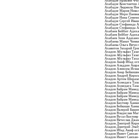
Ахабадзе Ираклий Фи
Ахабадзе Константин 
Ахабадзе Людмила Ник
Ахабадзе Мария Никол
Ахабадзе Мери Паевн
Ахабадзе Нина Семен
Ахабадзе Сергей Иван
Ахабадзе Стефанида А
Ахабадзе Стефанида А
Ахабаев Бейбит Адих
Ахабаев Бейбит Адих
Ахабаев Зеин Адахан
Ахабаева Манат Чимке
Ахабаева Ольга Вячес
Ахавитов Захарий Гри
Ахадов Абульфаз Таза
Ахадов Абульфаз Таза
Ахадов Абульфаз Таха
Ахадов Акиф Ибад ог
Ахадов Аладдин Ашр
Ахадов Алиюлла Исма
Ахадов Анар Бейкиши
Ахадов Андрей Кирил
Ахадов Артем Шираза
Ахадов Ахмедага Таза
Ахадов Ахмедага Таза
Ахадов Байрам Мамед
Ахадов Байрам Мамед
Ахадов Байрам Мамед
Ахадов Байрам Мамед
Ахадов Бахтияр Ханк
Ахадов Бейкиши Ханк
Ахадов Валерий Бакие
Ахадов Владислав Ма
Ахадов Вусал Бахтияр
Ахадов Вячеслав Джа
Ахадов Дмитрий Кири
Ахадов Дмитрий Эльб
Ахадов Ибад Акиф ог
Ахадов Икмет Санхан 
Ахадов Икмет Санхан-