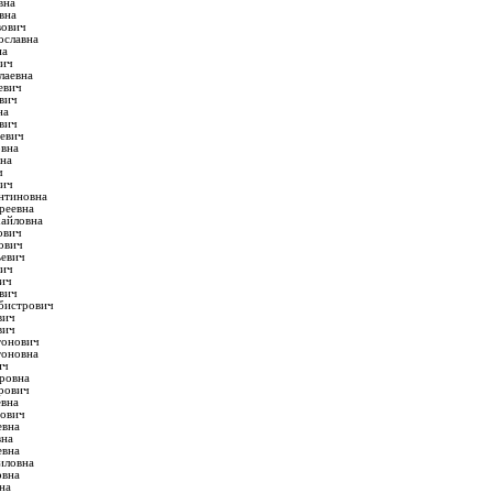
вна
вна
вович
ославна
на
вич
лаевна
евич
вич
на
вич
евич
овна
на
ч
вич
нтиновна
реевна
хайловна
ович
ович
ьевич
вич
ич
евич
бистрович
вич
вич
тонович
тоновна
ич
ровна
рович
евна
нович
евна
вна
евна
иловна
овна
на