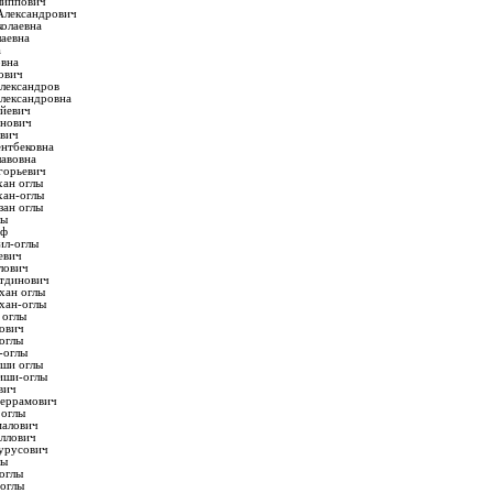
липпович
Александрович
олаевна
аевна
а
овна
ович
лександров
лександровна
айевич
анович
ович
нтбековна
лавовна
горьевич
хан оглы
хан-оглы
зан оглы
лы
аф
ил-оглы
евич
лович
тдинович
хан оглы
хан-оглы
 оглы
ович
оглы
-оглы
иши оглы
иши-оглы
вич
геррамович
 оглы
малович
ллович
урусович
лы
оглы
оглы