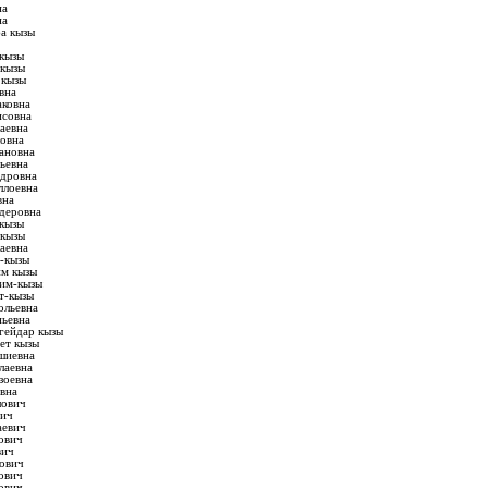
на
на
а кызы
кызы
-кызы
 кызы
вна
аковна
исовна
аевна
овна
ановна
ьевна
ндровна
ллоевна
вна
деровна
кызы
 кызы
аевна
-кызы
им кызы
сим-кызы
т-кызы
ольевна
ньевна
гейдар кызы
ет кызы
шиевна
лаевна
зоевна
вна
лович
вич
аевич
ович
вич
ович
ович
ович