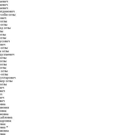
аевич
аевич
аевич
атдинович
усейн-оглы
ович
 оглы
-оглы
ед оглы
лы
оглы
оглы
усович
ович
-оглы
м оглы
дуллаевич
оглы
оглы
оглы
оглы
 оглы
-оглы
ухтарович
кер оглы
оглы
вич
ович
ич
вич
вич
овна
авовна
овна
амовна
хайловна
ндровна
евна
евна *
авовна
евна