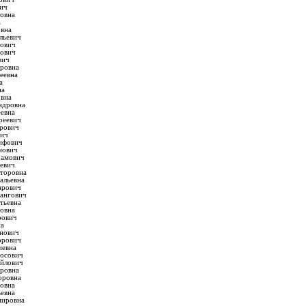
ич
новна
а
овна
льевич
рович
тович
вич
оровна
еевна
а
на
овна
ндровна
еевна
реевич
ирович
вич
ифович
нович
рамович
евич
кторовна
альевна
арович
тангович
тьевна
овна
рович
на
анович
орович
иевна
росович
айлович
оровна
оровна
овна
ьевна
мировна