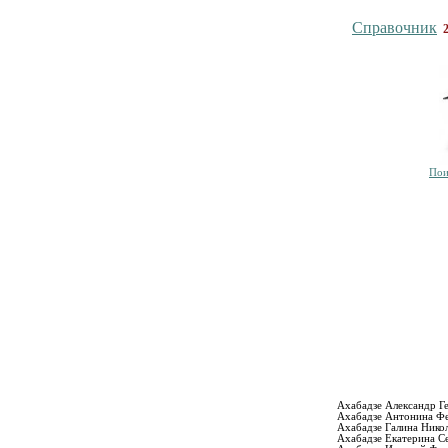
Справочник
Пои
Ахабадзе Александр Г
Ахабадзе Антонина Ф
Ахабадзе Галина Нико
Ахабадзе Екатерина С