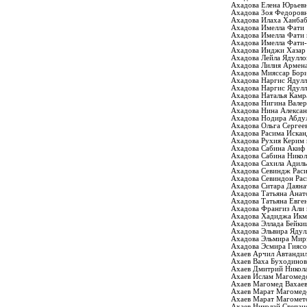
Ахадова Елена Юрьев
Ахадова Зоя Федоров
Ахадова Илаха Ханбаб
Ахадова Имелла Фати
Ахадова Имелла Фати 
Ахадова Имелла Фати
Ахадова Инджи Хазар
Ахадова Лейла Ядулло
Ахадова Лилия Армен
Ахадова Мияссар Бор
Ахадова Наргис Ядулл
Ахадова Наргис Ядулл
Ахадова Наталья Камр
Ахадова Нигина Валер
Ахадова Нина Алекса
Ахадова Нодира Абду
Ахадова Ольга Сергее
Ахадова Расима Искан
Ахадова Рухия Керим 
Ахадова Сабина Акиф
Ахадова Сабина Никол
Ахадова Сахила Адиль
Ахадова Севиндж Рас
Ахадова Севиндон Ра
Ахадова Ситара Даяна
Ахадова Татьяна Анат
Ахадова Татьяна Евге
Ахадова Франгиз Али 
Ахадова Хадиджа Икм
Ахадова Эллада Бейки
Ахадова Эльвира Ядул
Ахадова Эльмира Мир
Ахадова Эсмира Гиясо
Ахаев Арчил Автанди
Ахаев Ваха Буходино
Ахаев Дмитрий Никол
Ахаев Ислам Магомед
Ахаев Магомед Вахае
Ахаев Марат Магомед
Ахаев Марат Магомет
Ахаев Николай Степан