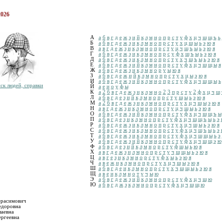
2026
А
а
б
в
г
д
е
ж
з
и
й
к
л
м
н
о
п
р
с
т
у
ф
х
ц
ч
ш
щ
ъ
ь
Б
а
б
в
г
д
е
ж
з
и
к
л
м
н
о
п
р
с
т
у
х
ц
ш
ы
ь
э
ю
я
В
а
в
г
д
е
ж
з
и
к
л
м
н
о
п
р
с
т
у
ц
ч
ш
ъ
ы
ь
э
ю
я
Г
а
б
в
г
д
е
ж
з
и
к
л
м
н
о
п
р
с
у
ф
х
ш
ъ
ы
ь
э
ю
я
Д
а
б
в
г
д
е
ж
з
и
к
л
м
н
о
п
р
с
т
у
х
ч
ш
ъ
ы
ь
э
ю
я
Е
а
б
в
г
д
е
ж
з
и
й
к
л
м
н
о
п
р
с
т
у
ф
х
ц
ч
ш
щ
ы
я
Ж
а
б
в
г
д
е
ж
з
и
к
л
м
н
о
р
у
ы
ю
я
З
а
б
в
г
д
е
ж
и
й
к
л
м
н
о
п
р
с
т
у
х
ц
ы
э
ю
я
И
а
б
в
г
д
е
ж
з
и
й
к
л
м
н
о
п
р
с
т
у
ф
х
ц
ч
ш
щ
ы
ь
ск людей, справки
Й
а
е
и
о
у
ф
ы
К
а
2
б
в
г
д
е
ж
з
и
к
л
м
н
о
2
3
п
р
с
т
у
2
ф
х
ц
ч
ш
Л
а
б
в
г
д
е
з
и
й
к
л
м
н
о
п
р
с
т
у
ш
ы
ь
э
ю
я
М
а
2
б
в
г
д
е
ж
з
и
к
л
м
н
о
п
р
с
т
у
х
ц
ч
ш
ы
э
ю
я
Н
а
в
г
д
е
ж
з
и
к
л
м
н
о
п
р
с
т
у
ц
ч
ш
ы
ь
э
ю
я
О
а
б
в
г
д
е
ж
з
и
й
к
л
м
н
о
п
р
с
т
у
ф
х
ц
ч
ш
щ
ъ
ы
П
а
б
в
г
д
е
з
и
к
л
м
н
о
п
р
с
т
у
ф
х
ц
ч
ш
щ
ъ
ы
ь
э
Р
а
б
в
г
д
е
ж
з
и
к
л
м
н
о
п
р
с
т
у
х
ц
ч
ш
ы
ь
э
ю
я
С
а
б
в
г
д
е
ж
з
и
к
л
м
н
о
п
р
с
т
у
ф
х
ц
ч
ш
ъ
ы
ь
э
Т
а
б
в
г
д
е
ж
з
и
к
л
м
н
о
п
р
с
т
у
ф
х
ц
ч
ш
щ
ы
ь
э
У
а
б
в
г
д
е
ж
з
и
й
к
л
м
н
о
п
р
с
т
у
ф
х
ц
ч
ш
щ
э
ю
Ф
а
б
в
г
д
е
з
и
й
к
л
м
н
о
р
с
т
у
ф
ш
ы
ь
ю
я
Х
а
в
г
д
е
ж
з
и
л
м
н
о
п
р
с
т
у
ч
ш
щ
ы
ь
э
ю
я
Ц
а
в
г
е
з
и
к
л
м
н
о
р
с
т
у
ф
х
ы
ь
э
ю
я
Ч
а
в
е
ж
и
к
л
м
н
о
п
р
с
т
у
х
ц
ч
ш
ы
э
ю
я
Ш
а
б
в
г
д
е
и
к
л
м
н
о
п
р
с
т
у
х
ч
ш
щ
ы
ь
э
ю
я
Щ
а
в
е
и
к
л
м
н
о
т
у
ч
ы
ю
Э
а
б
в
г
д
е
ж
з
и
й
к
л
м
н
о
п
р
с
т
у
ф
х
ц
ч
ш
ю
Ю
а
б
в
г
д
ж
з
к
л
м
н
о
п
р
с
т
у
ф
х
ц
ч
ш
щ
ю
ерасимович
едоровна
лаевна
ергеевна