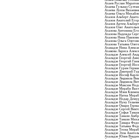
Ахаев Руслан Маратов
Ахаева Гульназ Султа
Ахаева Луиза Вахаевн
Ахаева Ольга Михайл
Ахазов Альберт Анато
Ахазов Анатолий Его
Ахазов Артем Альбер
Ахазов Олег Анатолье
Ахазова Антонина Ег
Ахазова Надежда Серг
Ахазова Нина Павловн
Ахазова Ольга Олегов
Ахазова Татьяна Олег
Ахакадзе Нина Алекса
Ахакова Лариса Алекс
Ахаладзе Алексей Анд
Ахаладзе Георгий Ам
Ахаладзе Георгий Гие
Ахаладзе Георгий Иос
Ахаладзе Гурам Герма
Ахаладзе Дмитрий Гу
Ахаладзе Иосиф Карло
Ахаладзе Людмила Ви
Ахаладзе Людмила Вит
Ахаладзе Максим Нод
Ахаладзе Мераби Вах
Ахаладзе Мзия Климен
Ахаладзе Натиа Мераб
Ахаладзе Нодар Дему
Ахаладзе Нуну Гелаев
Ахаладзе Омари Герм
Ахаладзе Сергей Викт
Ахаладзе Софья Тамаз
Ахаладзе Тамази Амб
Ахаладзе Тамази Мих
Ахаладзе Тамара Фед
Ахаладзе Татьяна Фед
Ахаладзе Теона Мераб
Ахаладзе Элла Анатол
Ахаладзе Юлия Влади