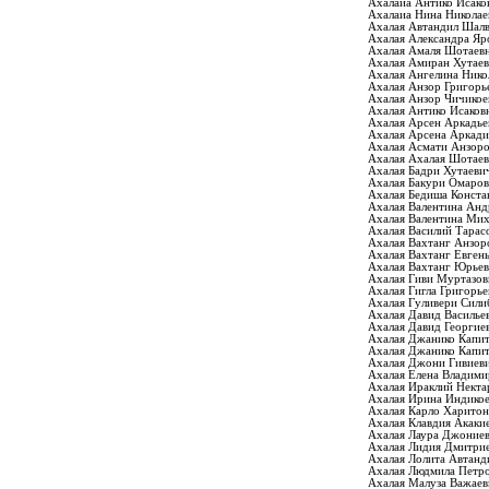
Ахалаиа Антико Исако
Ахалаиа Нина Николае
Ахалая Автандил Шал
Ахалая Александра Яр
Ахалая Амаля Шотаев
Ахалая Амиран Хутае
Ахалая Ангелина Нико
Ахалая Анзор Григорь
Ахалая Анзор Чичикое
Ахалая Антико Исаков
Ахалая Арсен Аркадье
Ахалая Арсена Аркади
Ахалая Асмати Анзор
Ахалая Ахалая Шотаев
Ахалая Бадри Хутаеви
Ахалая Бакури Омаро
Ахалая Бедиша Конста
Ахалая Валентина Анд
Ахалая Валентина Ми
Ахалая Василий Тарас
Ахалая Вахтанг Анзор
Ахалая Вахтанг Евген
Ахалая Вахтанг Юрье
Ахалая Гиви Муртазов
Ахалая Гигла Григорь
Ахалая Гуливери Сили
Ахалая Давид Василье
Ахалая Давид Георгие
Ахалая Джанико Капи
Ахалая Джанико Капи
Ахалая Джони Гивиев
Ахалая Елена Владими
Ахалая Ираклий Некта
Ахалая Ирина Индико
Ахалая Карло Харито
Ахалая Клавдия Акаки
Ахалая Лаура Джоние
Ахалая Лидия Дмитри
Ахалая Лолита Автанд
Ахалая Людмила Петр
Ахалая Малуза Важаев