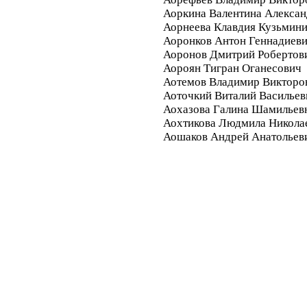
Аоркина Валентина Алекса
Аорнеева Клавдия Кузьмин
Аоронков Антон Геннадиев
Аоронов Дмитрий Робертов
Аороян Тигран Оганесович
Аотемов Владимир Викторо
Аоточкий Виталий Васильев
Аохазова Галина Шамильев
Аохтикова Людмила Никола
Аошаков Андрей Анатольев