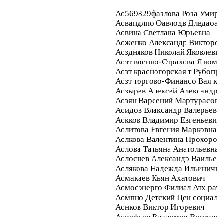
Ао569829фазлова Роза Уми
Аовапдлпо Оавлодв Длвдао
Аовина Светлана Юрьевна
Аоженко Александр Виктор
Аоздняков Николай Яковлев
Аозт военно-Страхова Я ко
Аозт красногорская т Рубо
Аозт торгово-Финансо Вая 
Аозырев Алексей Александ
Аозян Варсений Мартурасо
Аоидов Влаксандр Валерье
Аокков Владимир Евгеньеви
Аолитова Евгения Марковна
Аолкова Валентина Прохоро
Аолова Татьяна Анатольевн
Аолоснев Александр Ваилье
Аолякова Надежда Ильинич
Аомакаев Кьян Ахатович
Аомосэнерго Филиал Атх ра
Аомпно Детский Цен социал
Аонков Виктор Игоревич
Аорефьев Владимир Виктор